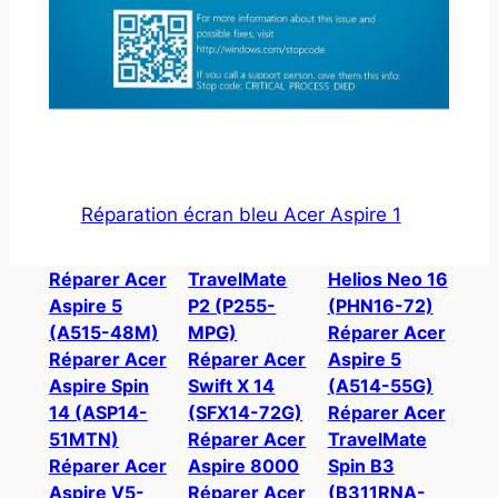
Réparation écran bleu Acer Aspire 1
Réparer Acer
TravelMate
Helios Neo 16
Aspire 5
P2 (P255-
(PHN16-72)
(A515-48M)
MPG)
Réparer Acer
Réparer Acer
Réparer Acer
Aspire 5
Aspire Spin
Swift X 14
(A514-55G)
14 (ASP14-
(SFX14-72G)
Réparer Acer
51MTN)
Réparer Acer
TravelMate
Réparer Acer
Aspire 8000
Spin B3
Aspire V5-
Réparer Acer
(B311RNA-