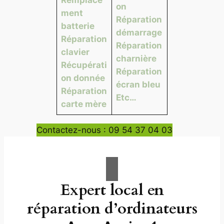
on
ment
Réparation
batterie
démarrage
Réparation
Réparation
clavier
charnière
Récupérati
Réparation
on donnée
écran bleu
Réparation
Etc…
carte mère
Contactez-nous : 09 54 37 04 03
Expert local en
réparation d’ordinateurs