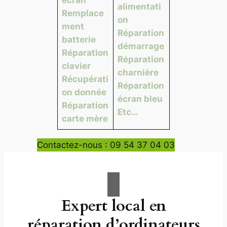
alimentati
Remplace
on
ment
Réparation
batterie
démarrage
Réparation
Réparation
clavier
charnière
Récupérati
Réparation
on donnée
écran bleu
Réparation
Etc…
carte mère
Contactez-nous : 09 54 37 04 03
Expert local en
réparation d’ordinateurs