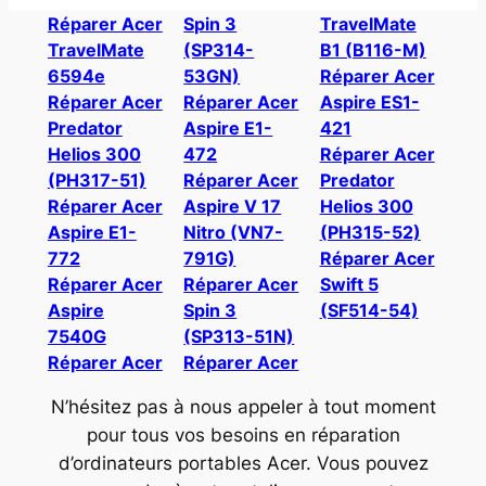
Réparer Acer
Spin 3
TravelMate
TravelMate
(SP314-
B1 (B116-M)
6594e
53GN)
Réparer Acer
Réparer Acer
Réparer Acer
Aspire ES1-
Predator
Aspire E1-
421
Helios 300
472
Réparer Acer
(PH317-51)
Réparer Acer
Predator
Réparer Acer
Aspire V 17
Helios 300
Aspire E1-
Nitro (VN7-
(PH315-52)
772
791G)
Réparer Acer
Réparer Acer
Réparer Acer
Swift 5
Aspire
Spin 3
(SF514-54)
7540G
(SP313-51N)
Réparer Acer
Réparer Acer
N’hésitez pas à nous appeler à tout moment
pour tous vos besoins en réparation
d’ordinateurs portables Acer. Vous pouvez