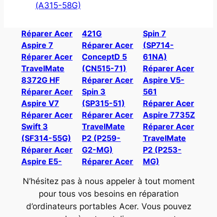
(A315-58G)
Réparer Acer
421G
Spin 7
Aspire 7
Réparer Acer
(SP714-
Réparer Acer
ConceptD 5
61NA)
TravelMate
(CN515-71)
Réparer Acer
8372G HF
Réparer Acer
Aspire V5-
Réparer Acer
Spin 3
561
Aspire V7
(SP315-51)
Réparer Acer
Réparer Acer
Réparer Acer
Aspire 7735Z
Swift 3
TravelMate
Réparer Acer
(SF314-55G)
P2 (P259-
TravelMate
Réparer Acer
G2-MG)
P2 (P253-
Aspire E5-
Réparer Acer
MG)
N’hésitez pas à nous appeler à tout moment
pour tous vos besoins en réparation
d’ordinateurs portables Acer. Vous pouvez