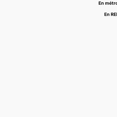
En métro
En RE