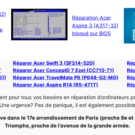
32)
Réparation Acer
Aspire 3 (A317-32)
ne
bloqué sur BIOS
Réparer Acer Swift 3 (SF314-52G)
Rép
T
Réparer Acer ConceptD 7 Ezel (CC715-71)
Rép
51)
Réparer Acer TravelMate P6 (P648-G2-MG)
Rép
Réparer Acer Aspire R14 (R5-471T)
Rép
ent pour tous vos besoins en réparation d’ordinateurs p
 Une urgence? Pas de panique, il est également possibl
ve dans le 17e arrondissement de Paris (proche 8e et 16
Triomphe, proche de l’avenue de la grande armée.