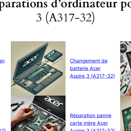
éparations d’ordinateur p
3 (A317-32)
an
Changement de
batterie Acer
Aspire 3 (A317-32)
Réparation panne
carte mère Acer
32)
Aspire 3 (A317-32)