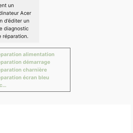
ent un
dinateur Acer
n d’éditer un
e diagnostic
e réparation.
paration alimentation
paration démarrage
paration charnière
paration écran bleu
tc…