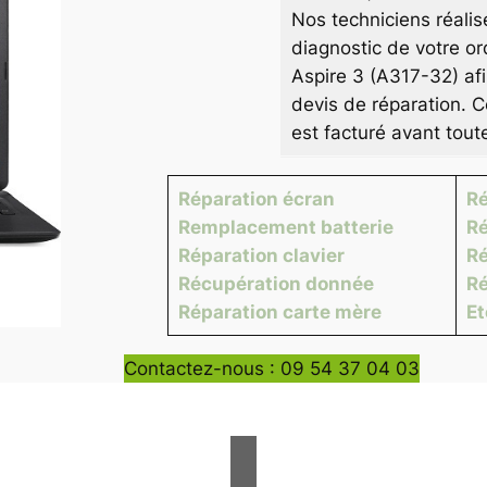
Nos techniciens réalis
diagnostic de votre or
Aspire 3 (A317-32) afi
devis de réparation. C
est facturé avant tout
Réparation écran
Ré
Remplacement batterie
Ré
Réparation clavier
Ré
Récupération donnée
Ré
Réparation carte mère
E
Contactez-nous : 09 54 37 04 03