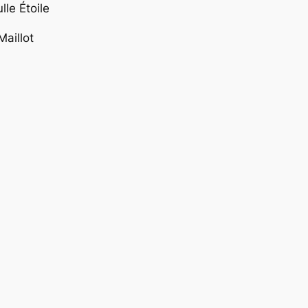
le Étoile
aillot