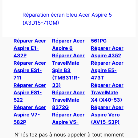
Réparation écran bleu Acer Aspire 5
(A3D15-71GM)
Réparer Acer
Réparer Acer
561PG
Aspire E1-
Aspire 6
Réparer Acer
432P
Réparer Acer
Aspire 4352
Réparer Acer
TravelMate
Réparer Acer
Aspire ES1-
Spin B3
Aspire E5-
711
(TMB311R-
473T
Réparer Acer
33)
Réparer Acer
Aspire ES1-
Réparer Acer
TravelMate
522
TravelMate
X4 (X40-53)
Réparer Acer
8372G
Réparer Acer
Aspire V7-
Réparer Acer
Aspire Vero
582P
Aspire V5-
(AV15-53P)
N’hésitez pas à nous appeler à tout moment