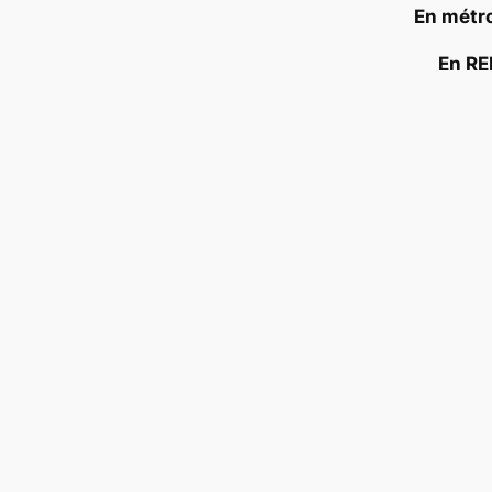
En métro
En RE