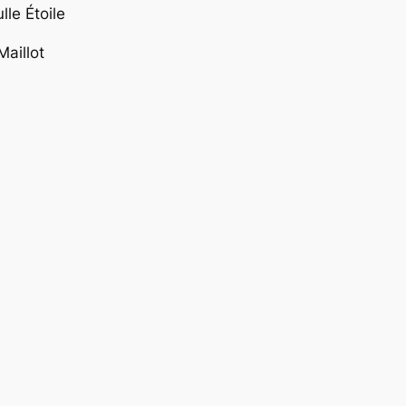
le Étoile
aillot