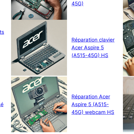
45G)
ts
Réparation clavier
Acer Aspire 5
(A515-45G) HS
Réparation Acer
sé
Aspire 5 (A515-
45G) webcam HS