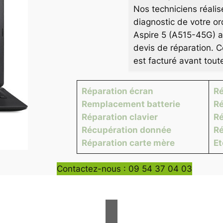
Nos techniciens réalis
diagnostic de votre or
Aspire 5 (A515-45G) af
devis de réparation. C
est facturé avant tout
Réparation écran
Ré
Remplacement batterie
Ré
Réparation clavier
Ré
Récupération donnée
Ré
Réparation carte mère
E
Contactez-nous : 09 54 37 04 03