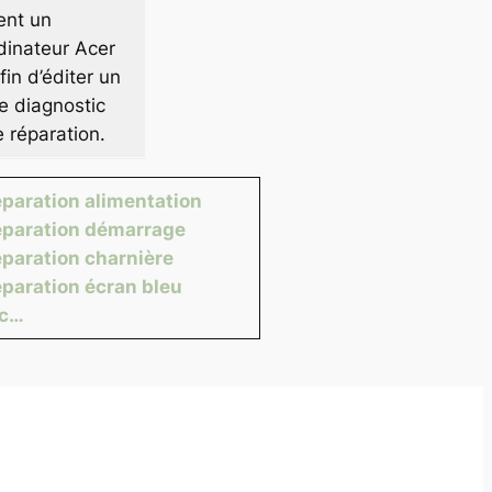
ent un
dinateur Acer
in d’éditer un
e diagnostic
e réparation.
paration alimentation
paration démarrage
paration charnière
paration écran bleu
tc…