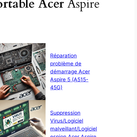
ortable Acer
Aspire
Réparation
problème de
démarrage Acer
Aspire 5 (A515-
45G)
Suppression
Virus/Logiciel
malveillant/Logiciel
espion Acer Aspire