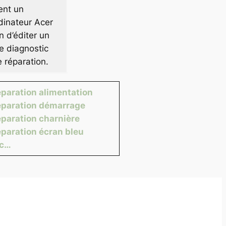
ent un
dinateur Acer
n d’éditer un
e diagnostic
e réparation.
paration alimentation
paration démarrage
paration charnière
paration écran bleu
tc…