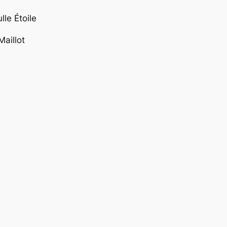
le Étoile
aillot