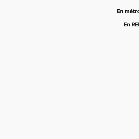
En métro
En RE