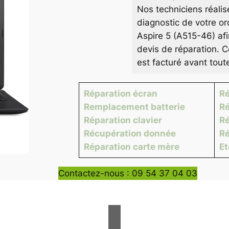
Nos techniciens réalis
diagnostic de votre or
Aspire 5 (A515-46) afi
devis de réparation. C
est facturé avant tout
Réparation écran
Ré
Remplacement batterie
Ré
Réparation clavier
Ré
Récupération donnée
Ré
Réparation carte mère
E
Contactez-nous : 09 54 37 04 03