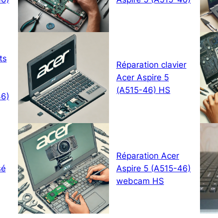
ts
Réparation clavier
Acer Aspire 5
(A515-46) HS
46)
Réparation Acer
sé
Aspire 5 (A515-46)
webcam HS