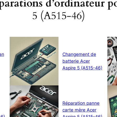
éparations d’ordinateur p
5 (A515-46)
an
Changement de
batterie Acer
Aspire 5 (A515-46)
Réparation panne
carte mère Acer
46)
Aspire 5 (A515-46)