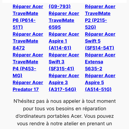
Réparer Acer
(G9-793)
Réparer Acer
TravelMate
Réparer Acer
TravelMate
P6 (P614-
TravelMate
P2 (P215-
51T)
6595
52G)
Réparer Acer
Réparer Acer
Réparer Acer
TravelMate
Aspire 1
Swift 5
8472
(A114-61)
(SF514-54T)
Réparer Acer
Réparer Acer
Réparer Acer
TravelMate
Swift 3
Extensa
P4 (P453-
(SF315-41)
5635-2
MG)
Réparer Acer
Réparer Acer
Réparer Acer
Aspire 3
Aspire 5
Predator 17
(A317-54G)
(A514-51G)
N’hésitez pas à nous appeler à tout moment
pour tous vos besoins en réparation
d’ordinateurs portables Acer. Vous pouvez
vous rendre à notre atelier en prenant un