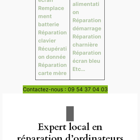
alimentati
Remplace
on
ment
Réparation
batterie
démarrage
Réparation
Réparation
clavier
charnière
Récupérati
Réparation
on donnée
écran bleu
Réparation
Etc…
carte mère
Contactez-nous : 09 54 37 04 03
Expert local en
réparation d’ordinateurs