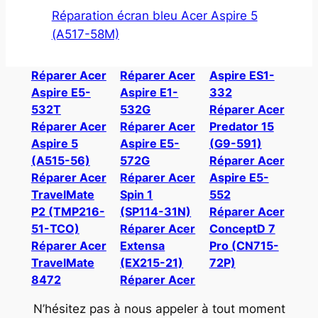
Réparation écran bleu Acer Aspire 5
(A517-58M)
Réparer Acer
Réparer Acer
Aspire ES1-
Aspire E5-
Aspire E1-
332
532T
532G
Réparer Acer
Réparer Acer
Réparer Acer
Predator 15
Aspire 5
Aspire E5-
(G9-591)
(A515-56)
572G
Réparer Acer
Réparer Acer
Réparer Acer
Aspire E5-
TravelMate
Spin 1
552
P2 (TMP216-
(SP114-31N)
Réparer Acer
51-TCO)
Réparer Acer
ConceptD 7
Réparer Acer
Extensa
Pro (CN715-
TravelMate
(EX215-21)
72P)
8472
Réparer Acer
N’hésitez pas à nous appeler à tout moment