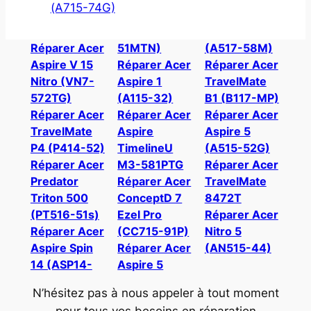
(A715-74G)
Réparer Acer
51MTN)
(A517-58M)
Aspire V 15
Réparer Acer
Réparer Acer
Nitro (VN7-
Aspire 1
TravelMate
572TG)
(A115-32)
B1 (B117-MP)
Réparer Acer
Réparer Acer
Réparer Acer
TravelMate
Aspire
Aspire 5
P4 (P414-52)
TimelineU
(A515-52G)
Réparer Acer
M3-581PTG
Réparer Acer
Predator
Réparer Acer
TravelMate
Triton 500
ConceptD 7
8472T
(PT516-51s)
Ezel Pro
Réparer Acer
Réparer Acer
(CC715-91P)
Nitro 5
Aspire Spin
Réparer Acer
(AN515-44)
14 (ASP14-
Aspire 5
N’hésitez pas à nous appeler à tout moment