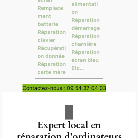
alimentati
Remplace
on
ment
Réparation
batterie
démarrage
Réparation
Réparation
clavier
charnière
Récupérati
Réparation
on donnée
écran bleu
Réparation
Etc…
carte mère
Contactez-nous : 09 54 37 04 03
Expert local en
réparation d’ordinateurs