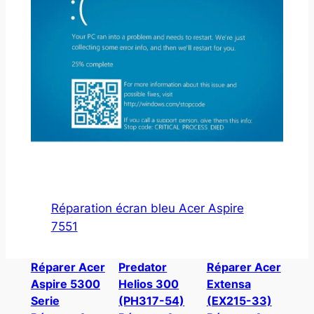
Réparation écran bleu Acer Aspire
7551
Réparer Acer
Predator
Réparer Acer
Aspire 5300
Helios 300
Extensa
Serie
(PH317-54)
(EX215-33)