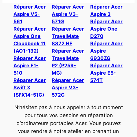
Réparer Acer
Réparer Acer
Réparer Acer
Aspire V5-
Aspire V3-
Aspire 3
561
571G
Réparer Acer
Réparer Acer
Réparer Acer
Aspire One
Aspire One
TravelMate
D270
Cloudbook 11
8372 HF
Réparer Acer
(AO1-132)
Réparer Acer
Aspire
Réparer Acer
TravelMate
6930ZG
Aspire E1-
P2 (P259-
Réparer Acer
510
MG)
Aspire E5-
Réparer Acer
Réparer Acer
574T
Swift X
Aspire V3-
(SFX14-51G)
572G
N’hésitez pas à nous appeler à tout moment
pour tous vos besoins en réparation
d’ordinateurs portables Acer. Vous pouvez
vous rendre à notre atelier en prenant un