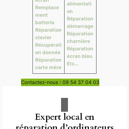
alimentati
Remplace
on
ment
Réparation
batterie
démarrage
Réparation
Réparation
clavier
charnière
Récupérati
Réparation
on donnée
écran bleu
Réparation
Etc…
carte mère
Contactez-nous : 09 54 37 04 03
Expert local en
réparation d’ordinateurs