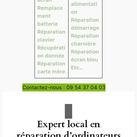
alimentati
Remplace
on
ment
Réparation
batterie
démarrage
Réparation
Réparation
clavier
charnière
Récupérati
Réparation
on donnée
écran bleu
Réparation
Etc…
carte mère
Contactez-nous : 09 54 37 04 03
Expert local en
réparation d’ordinateurs