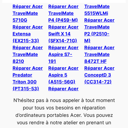
Réparer Acer
Réparer Acer
TravelMate
TravelMate
TravelMate
5515WLMi
5710G
P4 (P459-M)
Réparer Acer
Réparer Acer
Réparer Acer
TravelMate
Extensa
Swift X 14
P2 (P2510-
(EX215-33)
(SFX14-71G)
M)
Réparer Acer
Réparer Acer
Réparer Acer
TravelMate
Aspire S7-
TravelMate
8210
191
8472T HF
Réparer Acer
Réparer Acer
Réparer Acer
Predator
Aspire 5
ConceptD 3
Triton 300
(A515-56G)
(CC314-72)
(PT315-53)
Réparer Acer
N’hésitez pas à nous appeler à tout moment
pour tous vos besoins en réparation
d’ordinateurs portables Acer. Vous pouvez
vous rendre à notre atelier en prenant un