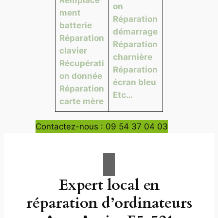
on
ment
Réparation
batterie
démarrage
Réparation
Réparation
clavier
charnière
Récupérati
Réparation
on donnée
écran bleu
Réparation
Etc…
carte mère
Contactez-nous : 09 54 37 04 03
Expert local en
réparation d’ordinateurs