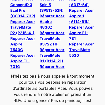
ConceptD 3
Spin 5
(A317-54)
Ezel Pro
(SP513-52N)
Réparer Acer
(CC314-73P)
Réparer Acer
Aspire 1
Réparer Acer
Aspire
(A114-61L)
TravelMate
4830Z
Réparer Acer
P2 (P215-41)
Réparer Acer
Aspire E1-
Réparer Acer
TravelMate
731
Aspire
8372Z HF
Réparer Acer
7540G
Réparer Acer
TravelMate
Réparer Acer
TravelMate
5530
Aspire E1-
B1 (B114-21)
731G
Réparer Acer
N’hésitez pas à nous appeler à tout moment
pour tous vos besoins en réparation
d’ordinateurs portables Acer. Vous pouvez
vous rendre à notre atelier en prenant un
RDV. Une urgence? Pas de panique, il est