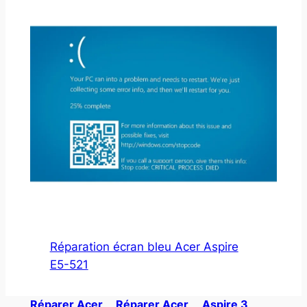
Réparation écran bleu Acer Aspire
E5-521
Réparer Acer
Réparer Acer
Aspire 3