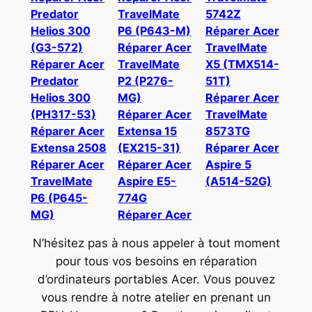
Predator
TravelMate
5742Z
Helios 300
P6 (P643-M)
Réparer Acer
(G3-572)
Réparer Acer
TravelMate
Réparer Acer
TravelMate
X5 (TMX514-
Predator
P2 (P276-
51T)
Helios 300
MG)
Réparer Acer
(PH317-53)
Réparer Acer
TravelMate
Réparer Acer
Extensa 15
8573TG
Extensa 2508
(EX215-31)
Réparer Acer
Réparer Acer
Réparer Acer
Aspire 5
TravelMate
Aspire E5-
(A514-52G)
P6 (P645-
774G
MG)
Réparer Acer
N’hésitez pas à nous appeler à tout moment
pour tous vos besoins en réparation
d’ordinateurs portables Acer. Vous pouvez
vous rendre à notre atelier en prenant un