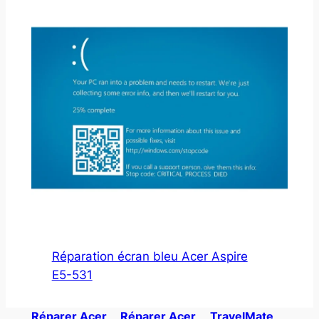
Réparation écran bleu Acer Aspire
E5-531
Réparer Acer
Réparer Acer
TravelMate