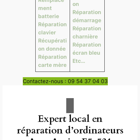
on
ment
Réparation
batterie
démarrage
Réparation
Réparation
clavier
charnière
Récupérati
Réparation
on donnée
écran bleu
Réparation
Etc…
carte mère
Contactez-nous : 09 54 37 04 03
Expert local en
réparation d’ordinateurs