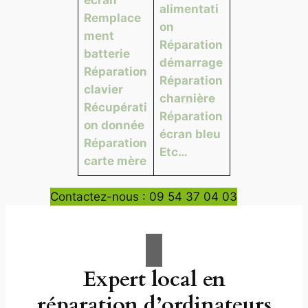
alimentati
Remplace
on
ment
Réparation
batterie
démarrage
Réparation
Réparation
clavier
charnière
Récupérati
Réparation
on donnée
écran bleu
Réparation
Etc…
carte mère
Contactez-nous : 09 54 37 04 03
Expert local en
réparation d’ordinateurs