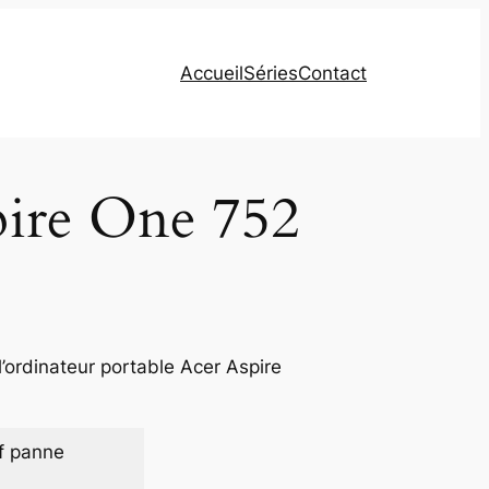
Accueil
Séries
Contact
pire One 752
’ordinateur portable Acer Aspire
f panne