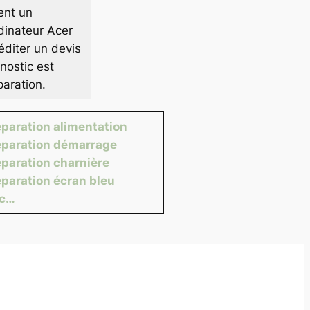
ent un
dinateur Acer
éditer un devis
nostic est
paration.
paration alimentation
paration démarrage
paration charnière
paration écran bleu
tc…