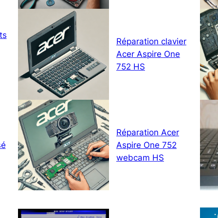
ts
Réparation clavier
Acer Aspire One
752 HS
Réparation Acer
sé
Aspire One 752
webcam HS