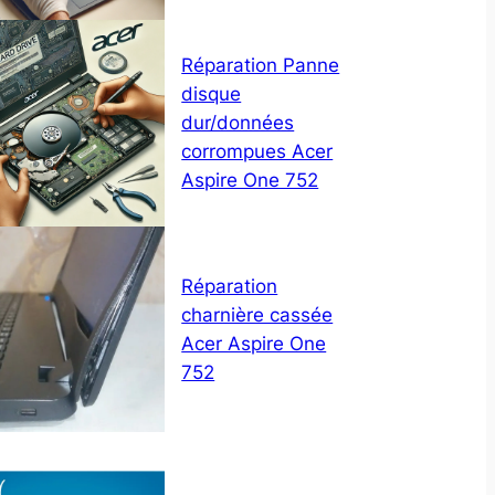
Réparation Panne
disque
dur/données
corrompues Acer
Aspire One 752
Réparation
charnière cassée
Acer Aspire One
752