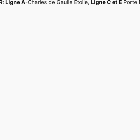
R: Ligne A
-Charles de Gaulle Étoile,
Ligne C et E
Porte M