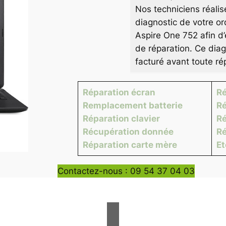
Nos techniciens réalis
diagnostic de votre or
Aspire One 752 afin d’
de réparation. Ce diag
facturé avant toute ré
Réparation écran
Ré
Remplacement batterie
Ré
Réparation clavier
Ré
Récupération donnée
Ré
Réparation carte mère
E
Contactez-nous : 09 54 37 04 03