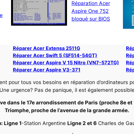
Réparation Acer
Aspire One 752
ne
bloqué sur BIOS
Réparer Acer Extensa 2511G
Ré
Réparer Acer Swift 5 (SF514-54GT)
Rép
Réparer Acer Aspire V 15 Nitro (VN7-572TG)
Rép
Réparer Acer Aspire V3-371
Rép
ent pour tous vos besoins en réparation d’ordinateurs p
 Une urgence? Pas de panique, il est également possibl
ve dans le 17e arrondissement de Paris (proche 8e et 16
Triomphe, proche de l’avenue de la grande armée.
: Ligne 1
-Station Argentine
Ligne 2 et 6
Charles de Gaul