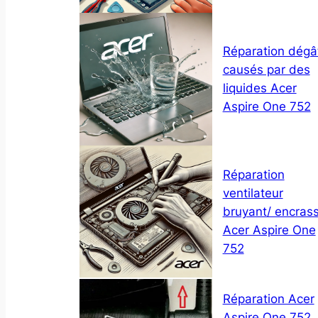
Réparation dégâ
causés par des
liquides Acer
Aspire One 752
Réparation
ventilateur
bruyant/ encras
Acer Aspire One
752
Réparation Acer
Aspire One 752