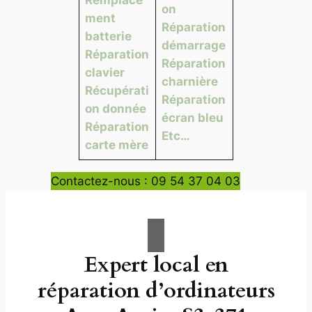
on
ment
Réparation
batterie
démarrage
Réparation
Réparation
clavier
charnière
Récupérati
Réparation
on donnée
écran bleu
Réparation
Etc…
carte mère
Contactez-nous : 09 54 37 04 03
Expert local en
réparation d’ordinateurs