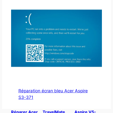
Réparation écran bleu Acer Aspire
S3-371
Réparer Acer
TravelMate
Aspire V5-