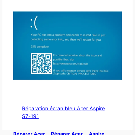
Réparation écran bleu Acer Aspire
S7-191
Réparer Acer
Réparer Acer
Aspire