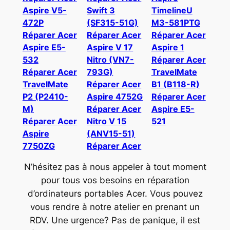
Aspire V5-
Swift 3
TimelineU
472P
(SF315-51G)
M3-581PTG
Réparer Acer
Réparer Acer
Réparer Acer
Aspire E5-
Aspire V 17
Aspire 1
532
Nitro (VN7-
Réparer Acer
Réparer Acer
793G)
TravelMate
TravelMate
Réparer Acer
B1 (B118-R)
P2 (P2410-
Aspire 4752G
Réparer Acer
M)
Réparer Acer
Aspire E5-
Réparer Acer
Nitro V 15
521
Aspire
(ANV15-51)
7750ZG
Réparer Acer
N’hésitez pas à nous appeler à tout moment
pour tous vos besoins en réparation
d’ordinateurs portables Acer. Vous pouvez
vous rendre à notre atelier en prenant un
RDV. Une urgence? Pas de panique, il est