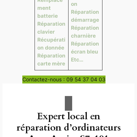
on
ment
Réparation
batterie
démarrage
Réparation
Réparation
clavier
charnière
Récupérati
Réparation
on donnée
écran bleu
Réparation
Etc…
carte mère
Contactez-nous : 09 54 37 04 03
Expert local en
réparation d’ordinateurs