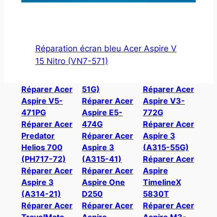
Réparation écran bleu Acer Aspire V
15 Nitro (VN7-571)
Réparer Acer
51G)
Réparer Acer
Aspire V5-
Réparer Acer
Aspire V3-
471PG
Aspire E5-
772G
Réparer Acer
474G
Réparer Acer
Predator
Réparer Acer
Aspire 3
Helios 700
Aspire 3
(A315-55G)
(PH717-72)
(A315-41)
Réparer Acer
Réparer Acer
Réparer Acer
Aspire
Aspire 3
Aspire One
TimelineX
(A314-21)
D250
5830T
Réparer Acer
Réparer Acer
Réparer Acer
TravelMate
Aspire
Aspire M3-