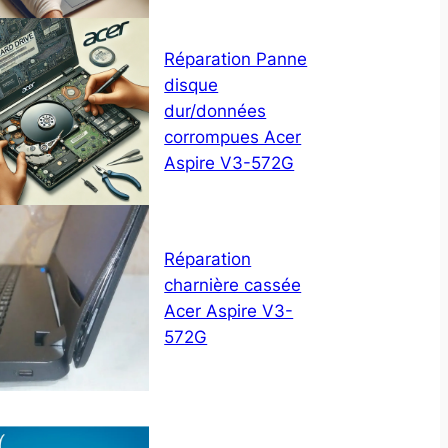
Réparation Panne
disque
dur/données
corrompues Acer
Aspire V3-572G
Réparation
charnière cassée
Acer Aspire V3-
572G