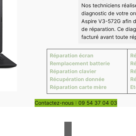
Nos techniciens réalis
diagnostic de votre or
Aspire V3-572G afin d’
de réparation. Ce diag
facturé avant toute ré
Réparation écran
Ré
Remplacement batterie
Ré
Réparation clavier
Ré
Récupération donnée
Ré
Réparation carte mère
E
Contactez-nous : 09 54 37 04 03