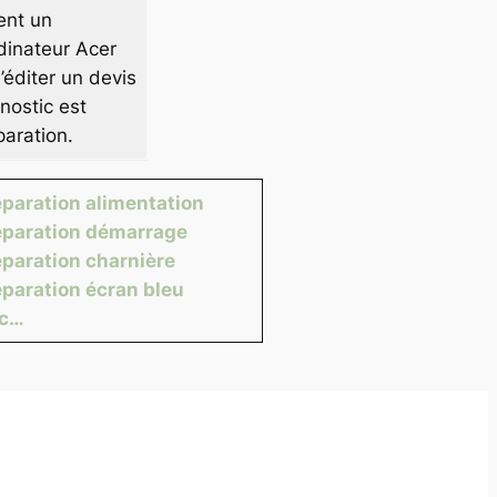
ent un
dinateur Acer
éditer un devis
nostic est
paration.
paration alimentation
paration démarrage
paration charnière
paration écran bleu
tc…