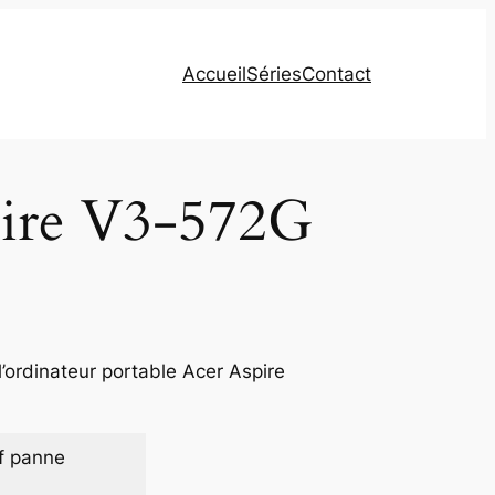
Accueil
Séries
Contact
pire V3-572G
’ordinateur portable Acer Aspire
f panne