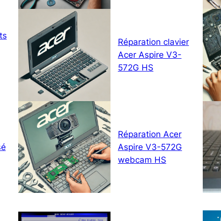
ts
Réparation clavier
Acer Aspire V3-
572G HS
Réparation Acer
sé
Aspire V3-572G
webcam HS