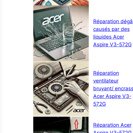
Réparation dégâ
causés par des
liquides Acer
Aspire V3-572G
Réparation
ventilateur
bruyant/ encras
Acer Aspire V3-
572G
Réparation Acer
Aspire V3-572G