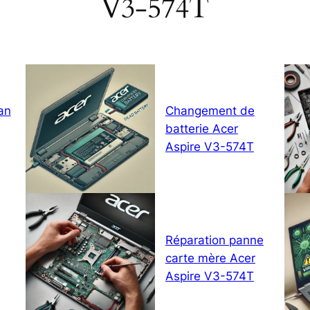
V3-574T
an
Changement de
batterie Acer
Aspire V3-574T
Réparation panne
carte mère Acer
Aspire V3-574T