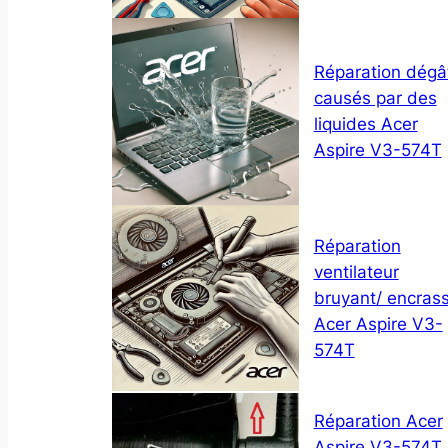
Réparation dégâ
causés par des
liquides Acer
Aspire V3-574T
Réparation
ventilateur
bruyant/ encras
Acer Aspire V3-
574T
Réparation Acer
Aspire V3-574T