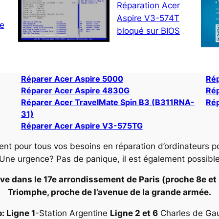
Réparation Acer
Aspire V3-574T
ne
bloqué sur BIOS
Réparer Acer Aspire 5000
Rép
Réparer Acer Aspire 4830G
Rép
Réparer Acer TravelMate Spin B3 (B311RNA-
Rép
31)
Réparer Acer Aspire V3-575TG
ent pour tous vos besoins en réparation d’ordinateurs p
 Une urgence? Pas de panique, il est également possibl
ve dans le 17e arrondissement de Paris (proche 8e et 16
Triomphe, proche de l’avenue de la grande armée.
: Ligne 1
-Station Argentine
Ligne 2 et 6
Charles de Gaul