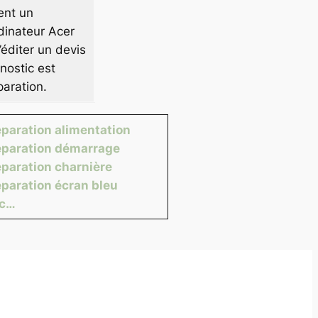
ent un
dinateur Acer
éditer un devis
nostic est
paration.
paration alimentation
paration démarrage
paration charnière
paration écran bleu
tc…