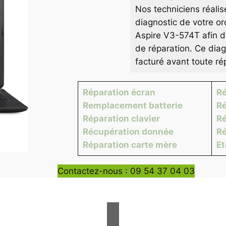
Nos techniciens réalis
diagnostic de votre or
Aspire V3-574T afin d’
de réparation. Ce diag
facturé avant toute ré
Réparation écran
Ré
Remplacement batterie
Ré
Réparation clavier
Ré
Récupération donnée
Ré
Réparation carte mère
E
Contactez-nous : 09 54 37 04 03