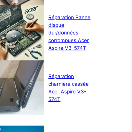
Réparation Panne
disque
dur/données
corrompues Acer
Aspire V3-574T
Réparation
charnière cassée
Acer Aspire V3-
574T