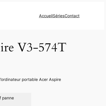
Accueil
Séries
Contact
pire V3-574T
’ordinateur portable Acer Aspire
f panne