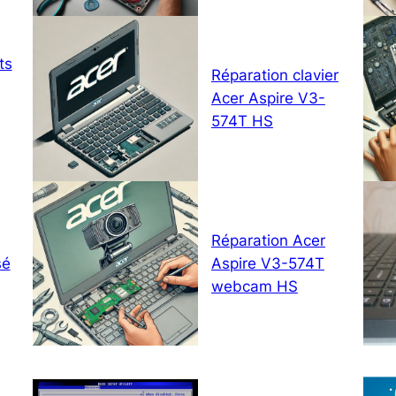
ts
Réparation clavier
Acer Aspire V3-
574T HS
Réparation Acer
sé
Aspire V3-574T
webcam HS