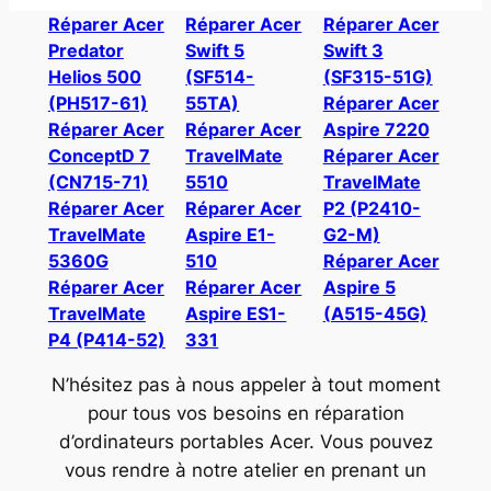
Réparer Acer
Réparer Acer
Réparer Acer
Predator
Swift 5
Swift 3
Helios 500
(SF514-
(SF315-51G)
(PH517-61)
55TA)
Réparer Acer
Réparer Acer
Réparer Acer
Aspire 7220
ConceptD 7
TravelMate
Réparer Acer
(CN715-71)
5510
TravelMate
Réparer Acer
Réparer Acer
P2 (P2410-
TravelMate
Aspire E1-
G2-M)
5360G
510
Réparer Acer
Réparer Acer
Réparer Acer
Aspire 5
TravelMate
Aspire ES1-
(A515-45G)
P4 (P414-52)
331
N’hésitez pas à nous appeler à tout moment
pour tous vos besoins en réparation
d’ordinateurs portables Acer. Vous pouvez
vous rendre à notre atelier en prenant un