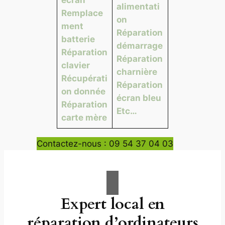
alimentati
Remplace
on
ment
Réparation
batterie
démarrage
Réparation
Réparation
clavier
charnière
Récupérati
Réparation
on donnée
écran bleu
Réparation
Etc…
carte mère
Contactez-nous : 09 54 37 04 03
Expert local en
réparation d’ordinateurs