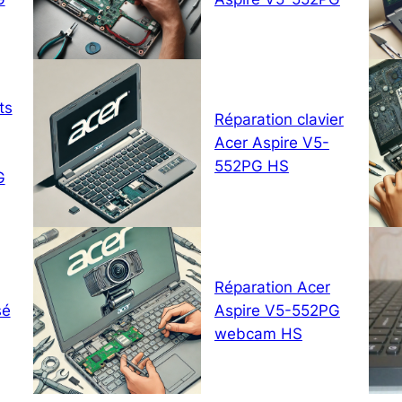
ts
Réparation clavier
Acer Aspire V5-
552PG HS
G
Réparation Acer
sé
Aspire V5-552PG
webcam HS