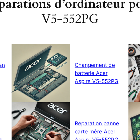
éparations d’ordinateur p
V5-552PG
an
Changement de
batterie Acer
Aspire V5-552PG
Réparation panne
carte mère Acer
G
Aspire V5-552PG