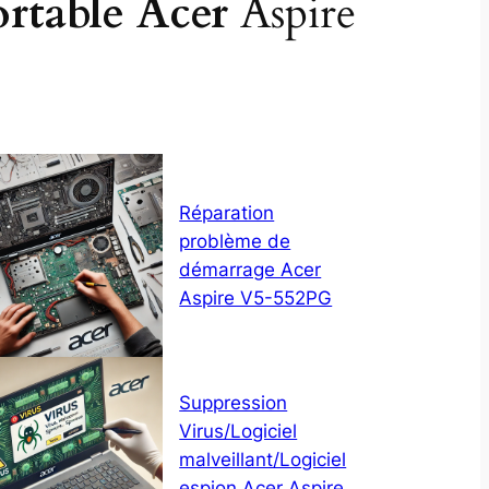
ortable Acer
Aspire
Réparation
problème de
démarrage Acer
Aspire V5-552PG
Suppression
Virus/Logiciel
malveillant/Logiciel
espion Acer Aspire