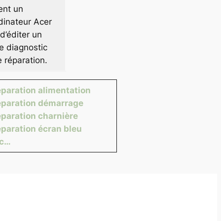
ent un
dinateur Acer
d’éditer un
e diagnostic
e réparation.
paration alimentation
paration démarrage
paration charnière
paration écran bleu
tc…