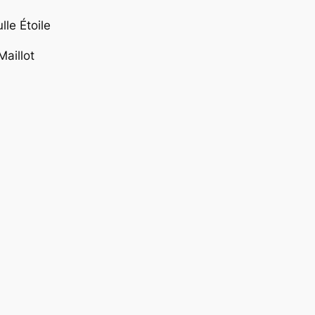
le Étoile
aillot