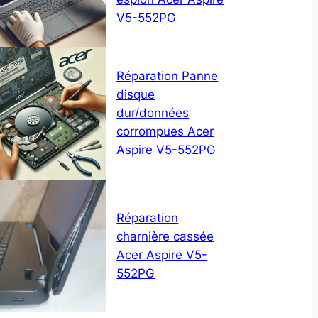
V5-552PG
Réparation Panne
disque
dur/données
corrompues Acer
Aspire V5-552PG
Réparation
charnière cassée
Acer Aspire V5-
552PG