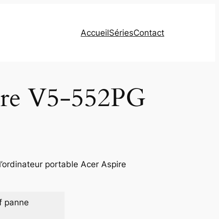
Accueil
Séries
Contact
pire V5-552PG
’ordinateur portable Acer Aspire
f panne