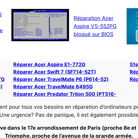
G
Réparation Acer
Aspire V5-552PG
ne
bloqué sur BIOS
Réparer Acer Aspire E1-772G
51s
Réparer Acer Swift 7 (SF714-52T)
Rép
TG
Réparer Acer TravelMate P6 (P614-52)
Rép
G)
Réparer Acer TravelMate 6495G
Réparer Acer Predator Triton 500 (PT516-
ent pour tous vos besoins en réparation d’ordinateurs p
 Une urgence? Pas de panique, il est également possibl
ve dans le 17e arrondissement de Paris (proche 8e et 16
Triomphe, proche de l’avenue de la grande armée.