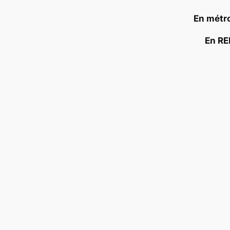
En métro
En RE