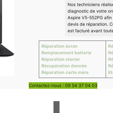
Nos techniciens réalis
diagnostic de votre or
Aspire V5-552PG afin 
devis de réparation. C
est facturé avant tout
Réparation écran
Ré
Remplacement batterie
Ré
Réparation clavier
Ré
Récupération donnée
Ré
Réparation carte mère
E
Contactez-nous : 09 54 37 04 03