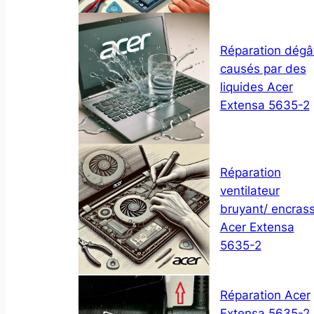
Réparation dégâ
causés par des
liquides Acer
Extensa 5635-2
Réparation
ventilateur
bruyant/ encras
Acer Extensa
5635-2
Réparation Acer
Extensa 5635-2