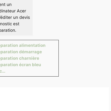
ent un
dinateur Acer
éditer un devis
nostic est
paration.
paration alimentation
paration démarrage
paration charnière
paration écran bleu
tc…