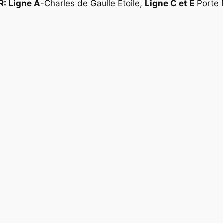
R: Ligne A
-Charles de Gaulle Étoile,
Ligne C et E
Porte M