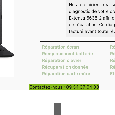
Nos techniciens réalis
diagnostic de votre or
Extensa 5635-2 afin d’
de réparation. Ce diag
facturé avant toute ré
Réparation écran
Ré
Remplacement batterie
Ré
Réparation clavier
Ré
Récupération donnée
Ré
Réparation carte mère
E
Contactez-nous : 09 54 37 04 03