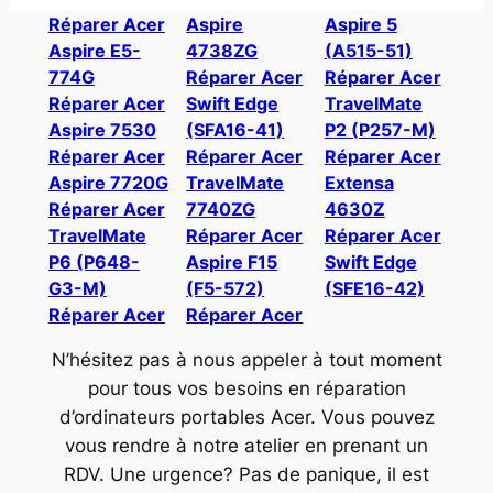
Réparer Acer
Aspire
Aspire 5
Aspire E5-
4738ZG
(A515-51)
774G
Réparer Acer
Réparer Acer
Réparer Acer
Swift Edge
TravelMate
Aspire 7530
(SFA16-41)
P2 (P257-M)
Réparer Acer
Réparer Acer
Réparer Acer
Aspire 7720G
TravelMate
Extensa
Réparer Acer
7740ZG
4630Z
TravelMate
Réparer Acer
Réparer Acer
P6 (P648-
Aspire F15
Swift Edge
G3-M)
(F5-572)
(SFE16-42)
Réparer Acer
Réparer Acer
N’hésitez pas à nous appeler à tout moment
pour tous vos besoins en réparation
d’ordinateurs portables Acer. Vous pouvez
vous rendre à notre atelier en prenant un
RDV. Une urgence? Pas de panique, il est