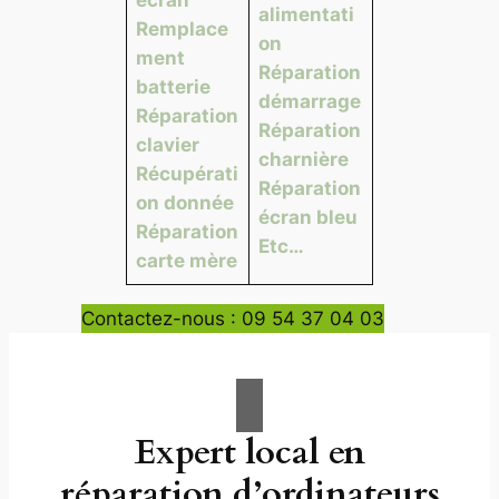
alimentati
Remplace
on
ment
Réparation
batterie
démarrage
Réparation
Réparation
clavier
charnière
Récupérati
Réparation
on donnée
écran bleu
Réparation
Etc…
carte mère
Contactez-nous : 09 54 37 04 03
Expert local en
réparation d’ordinateurs