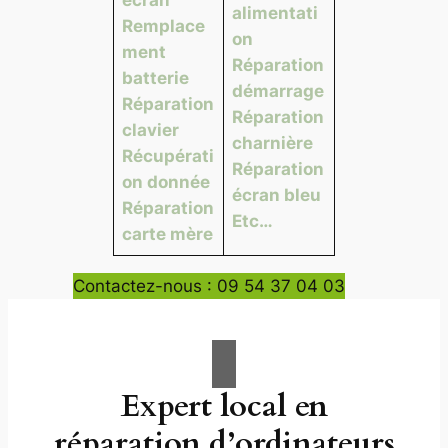
alimentati
Remplace
on
ment
Réparation
batterie
démarrage
Réparation
Réparation
clavier
charnière
Récupérati
Réparation
on donnée
écran bleu
Réparation
Etc…
carte mère
Contactez-nous : 09 54 37 04 03
Expert local en
réparation d’ordinateurs