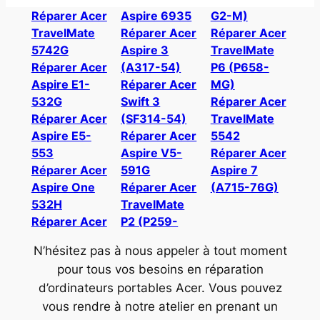
Réparer Acer
Aspire 6935
G2-M)
TravelMate
Réparer Acer
Réparer Acer
5742G
Aspire 3
TravelMate
Réparer Acer
(A317-54)
P6 (P658-
Aspire E1-
Réparer Acer
MG)
532G
Swift 3
Réparer Acer
Réparer Acer
(SF314-54)
TravelMate
Aspire E5-
Réparer Acer
5542
553
Aspire V5-
Réparer Acer
Réparer Acer
591G
Aspire 7
Aspire One
Réparer Acer
(A715-76G)
532H
TravelMate
Réparer Acer
P2 (P259-
N’hésitez pas à nous appeler à tout moment
pour tous vos besoins en réparation
d’ordinateurs portables Acer. Vous pouvez
vous rendre à notre atelier en prenant un