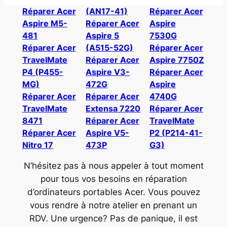
Réparer Acer
(AN17-41)
Réparer Acer
Aspire M5-
Réparer Acer
Aspire
481
Aspire 5
7530G
Réparer Acer
(A515-52G)
Réparer Acer
TravelMate
Réparer Acer
Aspire 7750Z
P4 (P455-
Aspire V3-
Réparer Acer
MG)
472G
Aspire
Réparer Acer
Réparer Acer
4740G
TravelMate
Extensa 7220
Réparer Acer
8471
Réparer Acer
TravelMate
Réparer Acer
Aspire V5-
P2 (P214-41-
Nitro 17
473P
G3)
N’hésitez pas à nous appeler à tout moment
pour tous vos besoins en réparation
d’ordinateurs portables Acer. Vous pouvez
vous rendre à notre atelier en prenant un
RDV. Une urgence? Pas de panique, il est