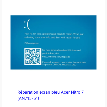
Réparation écran bleu Acer Nitro 7
(AN715-51)