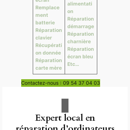
alimentati
Remplace
on
ment
Réparation
batterie
démarrage
Réparation
Réparation
clavier
charnière
Récupérati
Réparation
on donnée
écran bleu
Réparation
Etc…
carte mère
Contactez-nous : 09 54 37 04 03
Expert local en
réparation d’ordinateurs