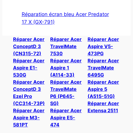
Réparation écran bleu Acer Predator
17 X (GX-791)
Réparer Acer
Réparer Acer
Réparer Acer
ConceptD 3
TravelMate
Aspire V5-
(CN315-72)
7530
473PG
Réparer Acer
Réparer Acer
Réparer Acer
Aspire E1-
Aspire 1
TravelMate
530G
(A114-33)
6495G
Réparer Acer
Réparer Acer
Réparer Acer
ConceptD 3
TravelMate
Aspire 5
Ezel Pro
P6 (P645-
(A515-51G)
(CC314-73P)
SG)
Réparer Acer
Réparer Acer
Réparer Acer
Extensa 2511
Aspire M3-
Aspire E5-
581PT
474