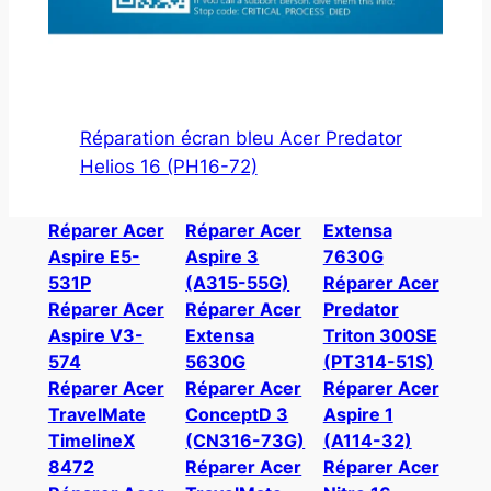
Réparation écran bleu Acer Predator
Helios 16 (PH16-72)
Réparer Acer
Réparer Acer
Extensa
Aspire E5-
Aspire 3
7630G
531P
(A315-55G)
Réparer Acer
Réparer Acer
Réparer Acer
Predator
Aspire V3-
Extensa
Triton 300SE
574
5630G
(PT314-51S)
Réparer Acer
Réparer Acer
Réparer Acer
TravelMate
ConceptD 3
Aspire 1
TimelineX
(CN316-73G)
(A114-32)
8472
Réparer Acer
Réparer Acer