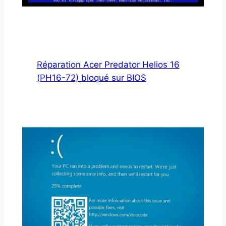
Réparation Acer Predator Helios 16
(PH16-72) bloqué sur BIOS