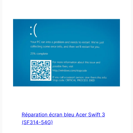
Réparation écran bleu Acer Swift 3
(SF314-54G)