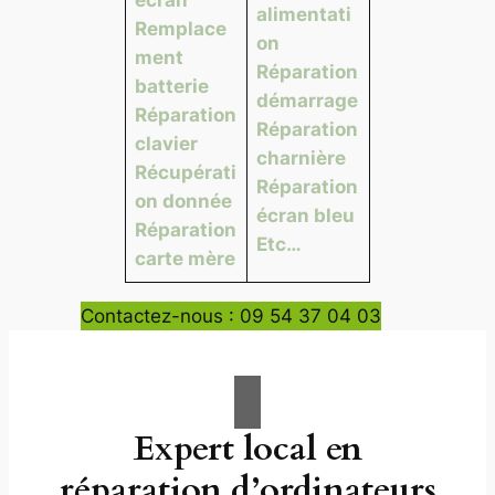
alimentati
Remplace
on
ment
Réparation
batterie
démarrage
Réparation
Réparation
clavier
charnière
Récupérati
Réparation
on donnée
écran bleu
Réparation
Etc…
carte mère
Contactez-nous : 09 54 37 04 03
Expert local en
réparation d’ordinateurs