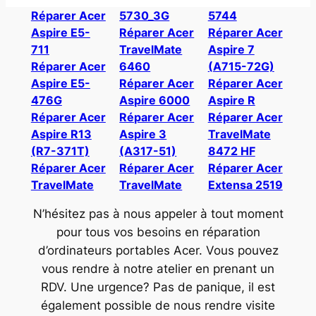
Réparer Acer
5730_3G
5744
Aspire E5-
Réparer Acer
Réparer Acer
711
TravelMate
Aspire 7
Réparer Acer
6460
(A715-72G)
Aspire E5-
Réparer Acer
Réparer Acer
476G
Aspire 6000
Aspire R
Réparer Acer
Réparer Acer
Réparer Acer
Aspire R13
Aspire 3
TravelMate
(R7-371T)
(A317-51)
8472 HF
Réparer Acer
Réparer Acer
Réparer Acer
TravelMate
TravelMate
Extensa 2519
N’hésitez pas à nous appeler à tout moment
pour tous vos besoins en réparation
d’ordinateurs portables Acer. Vous pouvez
vous rendre à notre atelier en prenant un
RDV. Une urgence? Pas de panique, il est
également possible de nous rendre visite