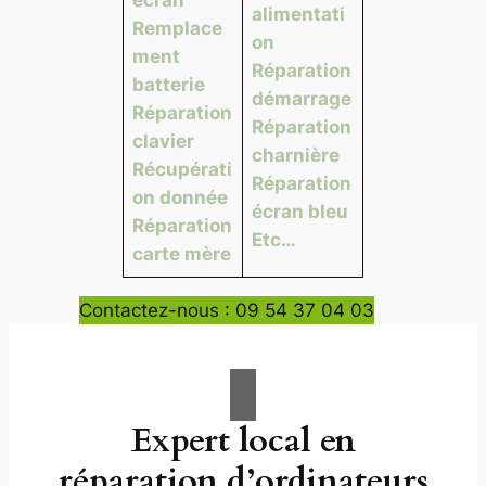
alimentati
Remplace
on
ment
Réparation
batterie
démarrage
Réparation
Réparation
clavier
charnière
Récupérati
Réparation
on donnée
écran bleu
Réparation
Etc…
carte mère
Contactez-nous : 09 54 37 04 03
Expert local en
réparation d’ordinateurs