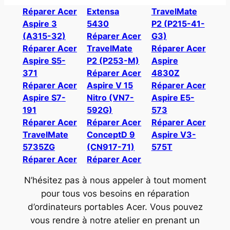
Réparer Acer
Extensa
TravelMate
Aspire 3
5430
P2 (P215-41-
(A315-32)
Réparer Acer
G3)
Réparer Acer
TravelMate
Réparer Acer
Aspire S5-
P2 (P253-M)
Aspire
371
Réparer Acer
4830Z
Réparer Acer
Aspire V 15
Réparer Acer
Aspire S7-
Nitro (VN7-
Aspire E5-
191
592G)
573
Réparer Acer
Réparer Acer
Réparer Acer
TravelMate
ConceptD 9
Aspire V3-
5735ZG
(CN917-71)
575T
Réparer Acer
Réparer Acer
N’hésitez pas à nous appeler à tout moment
pour tous vos besoins en réparation
d’ordinateurs portables Acer. Vous pouvez
vous rendre à notre atelier en prenant un