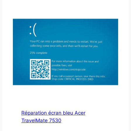
Réparation écran bleu Acer
TravelMate 7530