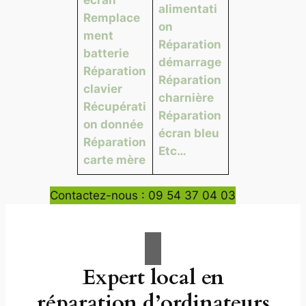
alimentati
Remplace
on
ment
Réparation
batterie
démarrage
Réparation
Réparation
clavier
charnière
Récupérati
Réparation
on donnée
écran bleu
Réparation
Etc…
carte mère
Contactez-nous : 09 54 37 04 03
Expert local en
réparation d’ordinateurs