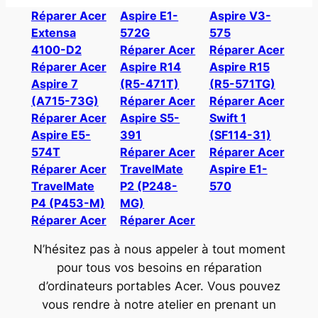
Réparer Acer
Aspire E1-
Aspire V3-
Extensa
572G
575
4100-D2
Réparer Acer
Réparer Acer
Réparer Acer
Aspire R14
Aspire R15
Aspire 7
(R5-471T)
(R5-571TG)
(A715-73G)
Réparer Acer
Réparer Acer
Réparer Acer
Aspire S5-
Swift 1
Aspire E5-
391
(SF114-31)
574T
Réparer Acer
Réparer Acer
Réparer Acer
TravelMate
Aspire E1-
TravelMate
P2 (P248-
570
P4 (P453-M)
MG)
Réparer Acer
Réparer Acer
N’hésitez pas à nous appeler à tout moment
pour tous vos besoins en réparation
d’ordinateurs portables Acer. Vous pouvez
vous rendre à notre atelier en prenant un