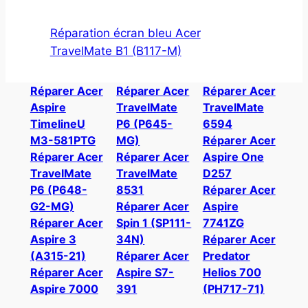
Réparation écran bleu Acer
TravelMate B1 (B117-M)
Réparer Acer
Réparer Acer
Réparer Acer
Aspire
TravelMate
TravelMate
TimelineU
P6 (P645-
6594
M3-581PTG
MG)
Réparer Acer
Réparer Acer
Réparer Acer
Aspire One
TravelMate
TravelMate
D257
P6 (P648-
8531
Réparer Acer
G2-MG)
Réparer Acer
Aspire
Réparer Acer
Spin 1 (SP111-
7741ZG
Aspire 3
34N)
Réparer Acer
(A315-21)
Réparer Acer
Predator
Réparer Acer
Aspire S7-
Helios 700
Aspire 7000
391
(PH717-71)