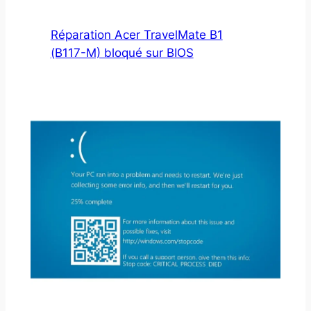
Réparation Acer TravelMate B1
(B117-M) bloqué sur BIOS