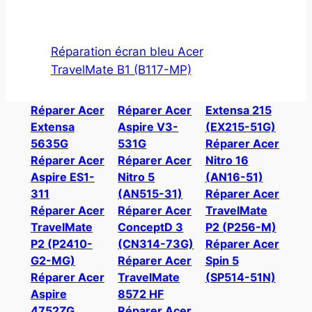
Réparation écran bleu Acer
TravelMate B1 (B117-MP)
Réparer Acer
Réparer Acer
Extensa 215
Extensa
Aspire V3-
(EX215-51G)
5635G
531G
Réparer Acer
Réparer Acer
Réparer Acer
Nitro 16
Aspire ES1-
Nitro 5
(AN16-51)
311
(AN515-31)
Réparer Acer
Réparer Acer
Réparer Acer
TravelMate
TravelMate
ConceptD 3
P2 (P256-M)
P2 (P2410-
(CN314-73G)
Réparer Acer
G2-MG)
Réparer Acer
Spin 5
Réparer Acer
TravelMate
(SP514-51N)
Aspire
8572 HF
4752ZG
Réparer Acer