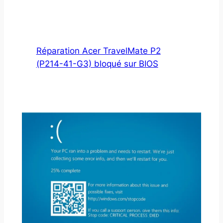
Réparation Acer TravelMate P2
(P214-41-G3) bloqué sur BIOS