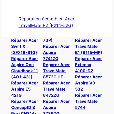
Réparation écran bleu Acer
TravelMate P2 (P214-52G)
Réparer Acer
73P)
Réparer Acer
Swift X
Réparer Acer
TravelMate
(SFX16-61G)
Aspire
B1 (B115-MP)
Réparer Acer
7741ZG
Réparer Acer
Aspire One
Réparer Acer
Extensa
Cloudbook 11
TravelMate
4100-D2
(AO1-431)
8572G HF
Réparer Acer
Réparer Acer
Réparer Acer
Aspire V3-
Aspire E5-
TravelMate
532
421G
8472ZG
Réparer Acer
Réparer Acer
Réparer Acer
TravelMate
ConceptD 3
Aspire
5744
Pro (CN314-
7739ZG