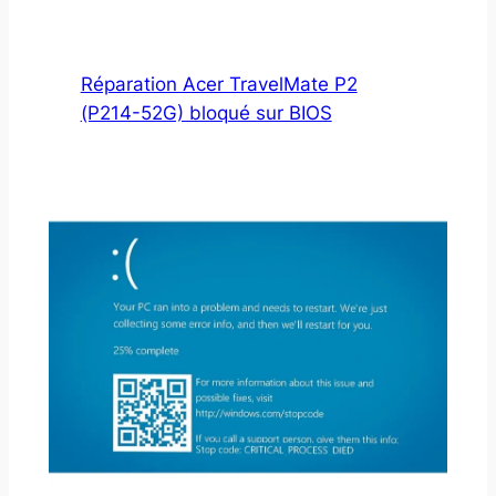
Réparation Acer TravelMate P2
(P214-52G) bloqué sur BIOS