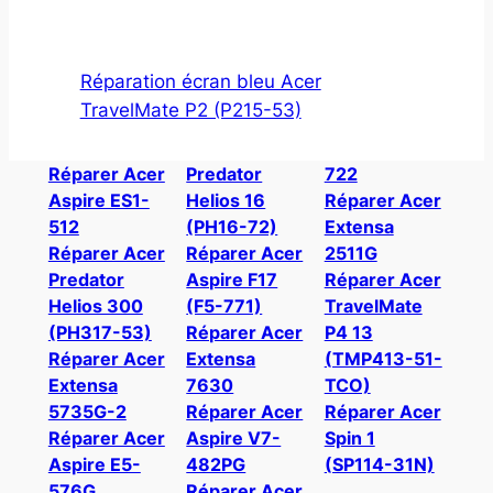
Réparation écran bleu Acer
TravelMate P2 (P215-53)
Réparer Acer
Predator
722
Aspire ES1-
Helios 16
Réparer Acer
512
(PH16-72)
Extensa
Réparer Acer
Réparer Acer
2511G
Predator
Aspire F17
Réparer Acer
Helios 300
(F5-771)
TravelMate
(PH317-53)
Réparer Acer
P4 13
Réparer Acer
Extensa
(TMP413-51-
Extensa
7630
TCO)
5735G-2
Réparer Acer
Réparer Acer
Réparer Acer
Aspire V7-
Spin 1
Aspire E5-
482PG
(SP114-31N)
576G
Réparer Acer