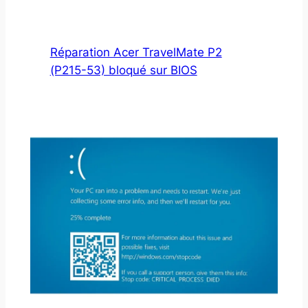
Réparation Acer TravelMate P2
(P215-53) bloqué sur BIOS