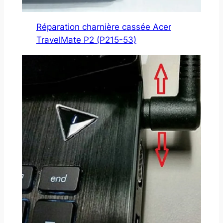
Réparation charnière cassée Acer
TravelMate P2 (P215-53)