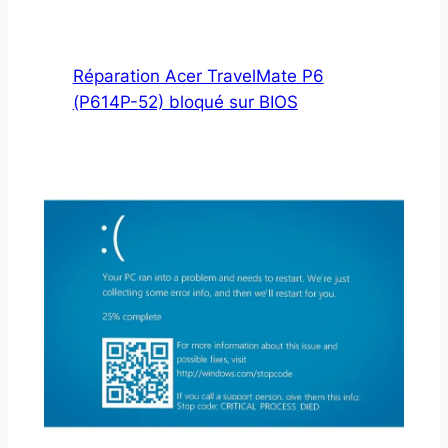
Réparation Acer TravelMate P6
(P614P-52) bloqué sur BIOS