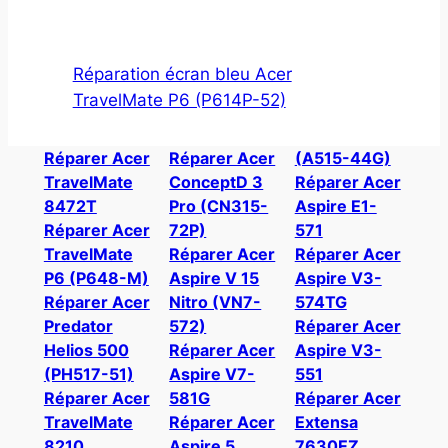
Réparation écran bleu Acer
TravelMate P6 (P614P-52)
Réparer Acer
Réparer Acer
(A515-44G)
TravelMate
ConceptD 3
Réparer Acer
8472T
Pro (CN315-
Aspire E1-
Réparer Acer
72P)
571
TravelMate
Réparer Acer
Réparer Acer
P6 (P648-M)
Aspire V 15
Aspire V3-
Réparer Acer
Nitro (VN7-
574TG
Predator
572)
Réparer Acer
Helios 500
Réparer Acer
Aspire V3-
(PH517-51)
Aspire V7-
551
Réparer Acer
581G
Réparer Acer
TravelMate
Réparer Acer
Extensa
8210
Aspire 5
7630EZ