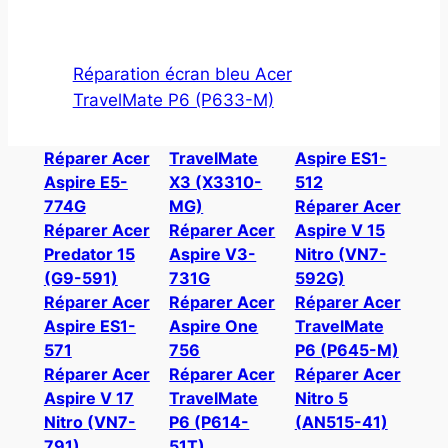
Réparation écran bleu Acer
TravelMate P6 (P633-M)
Réparer Acer
TravelMate
Aspire ES1-
Aspire E5-
X3 (X3310-
512
774G
MG)
Réparer Acer
Réparer Acer
Réparer Acer
Aspire V 15
Predator 15
Aspire V3-
Nitro (VN7-
(G9-591)
731G
592G)
Réparer Acer
Réparer Acer
Réparer Acer
Aspire ES1-
Aspire One
TravelMate
571
756
P6 (P645-M)
Réparer Acer
Réparer Acer
Réparer Acer
Aspire V 17
TravelMate
Nitro 5
Nitro (VN7-
P6 (P614-
(AN515-41)
791)
51T)