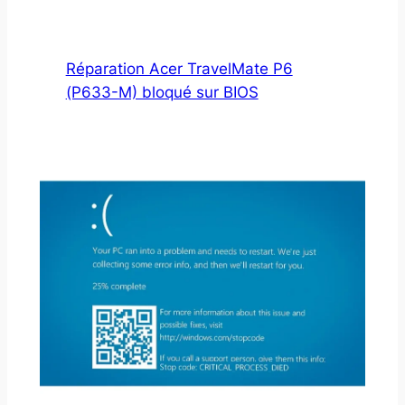
Réparation Acer TravelMate P6
(P633-M) bloqué sur BIOS