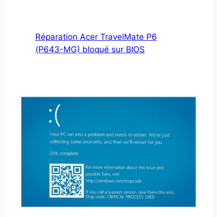
Réparation Acer TravelMate P6
(P643-MG) bloqué sur BIOS