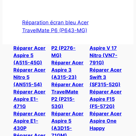
Réparation écran bleu Acer
TravelMate P6 (P643-MG)
Réparer Acer
P2 (P276-
Aspire V 17
Aspire 5
MG)
Nitro (VN7-
(A515-45G)
Réparer Acer
791G)
Réparer Acer
Aspire 3
Réparer Acer
Nitro 5
(A315-23)
Swift 3
(AN515-54)
Réparer Acer
(SF315-52G)
Réparer Acer
TravelMate
Réparer Acer
Aspire E1-
P2 (P215-
Aspire F15
471G
53G)
(F5-572G)
Réparer Acer
Réparer Acer
Réparer Acer
Aspire E1-
Aspire 5
Aspire One
430P
(A3D15-
Happy
Réparer Acer
71GM)