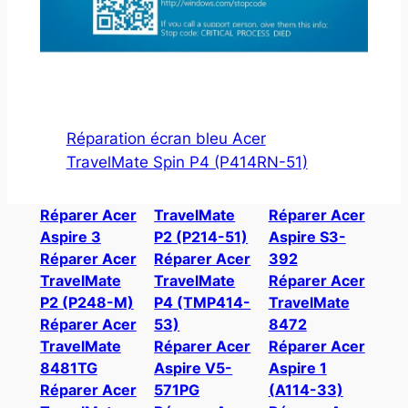
Réparation écran bleu Acer
TravelMate Spin P4 (P414RN-51)
Réparer Acer
TravelMate
Réparer Acer
Aspire 3
P2 (P214-51)
Aspire S3-
Réparer Acer
Réparer Acer
392
TravelMate
TravelMate
Réparer Acer
P2 (P248-M)
P4 (TMP414-
TravelMate
Réparer Acer
53)
8472
TravelMate
Réparer Acer
Réparer Acer
8481TG
Aspire V5-
Aspire 1
Réparer Acer
571PG
(A114-33)