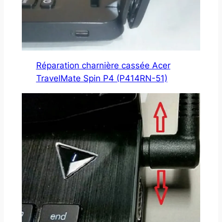
Réparation charnière cassée Acer
TravelMate Spin P4 (P414RN-51)