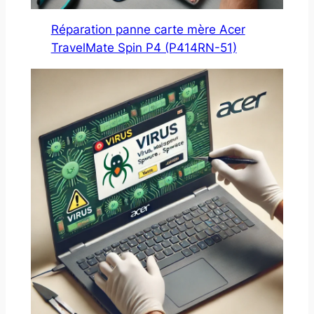
Réparation panne carte mère Acer
TravelMate Spin P4 (P414RN-51)