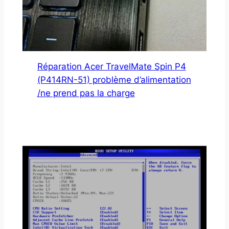
Réparation Acer TravelMate Spin P4
(P414RN-51) problème d’alimentation
/ne prend pas la charge