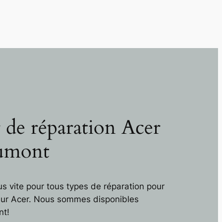
r de réparation Acer
umont
s vite pour tous types de réparation pour
eur Acer. Nous sommes disponibles
nt!