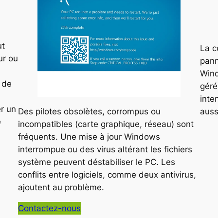
ut
La c
ur ou
pann
Wind
 de
géré
inte
er un
Des pilotes obsolètes, corrompus ou
auss
e
incompatibles (carte graphique, réseau) sont
fréquents. Une mise à jour Windows
interrompue ou des virus altérant les fichiers
système peuvent déstabiliser le PC. Les
conflits entre logiciels, comme deux antivirus,
ajoutent au problème.
Contactez-nous