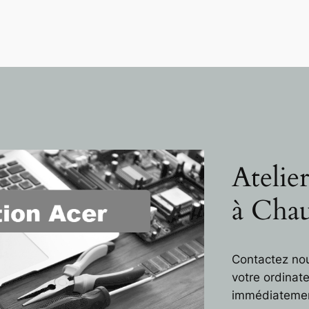
Atelie
à Cha
Contactez nou
votre ordinat
immédiateme