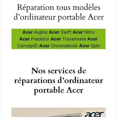
Réparation tous modèles
d’ordinateur portable Acer
Acer
Aspire
Acer
Swift
Acer
Nitro
Acer
Predator
Acer
Travelmate
Acer
ConceptD
Acer
Chromebook
Acer
Spin
Nos services de
réparations d’ordinateur
portable Acer