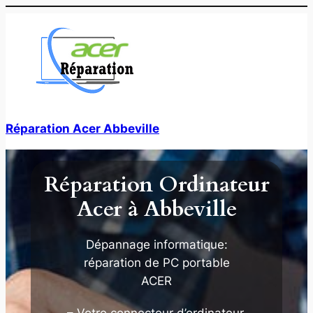
Aller
au
contenu
Réparation Acer Abbeville
Réparation Ordinateur
Acer à Abbeville
Dépannage informatique:
réparation de PC portable
ACER
– Votre connecteur d’ordinateur