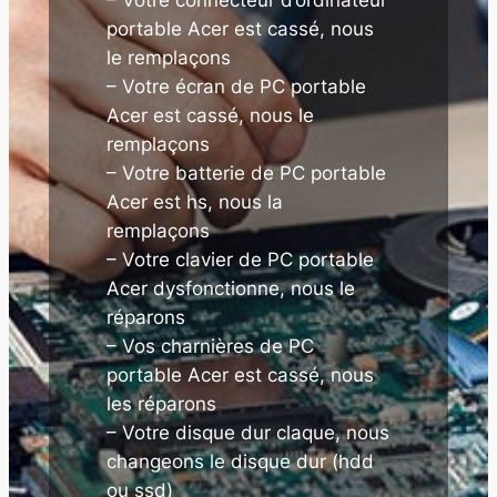
portable Acer est cassé, nous
le remplaçons
– Votre écran de PC portable
Acer est cassé, nous le
remplaçons
– Votre batterie de PC portable
Acer est hs, nous la
remplaçons
– Votre clavier de PC portable
Acer dysfonctionne, nous le
réparons
– Vos charnières de PC
portable Acer est cassé, nous
les réparons
– Votre disque dur claque, nous
changeons le disque dur (hdd
ou ssd)