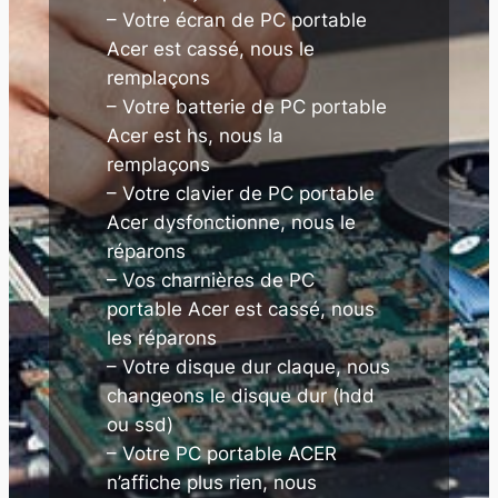
– Votre écran de PC portable
Acer est cassé, nous le
remplaçons
– Votre batterie de PC portable
Acer est hs, nous la
remplaçons
– Votre clavier de PC portable
Acer dysfonctionne, nous le
réparons
– Vos charnières de PC
portable Acer est cassé, nous
les réparons
– Votre disque dur claque, nous
changeons le disque dur (hdd
ou ssd)
– Votre PC portable ACER
n’affiche plus rien, nous