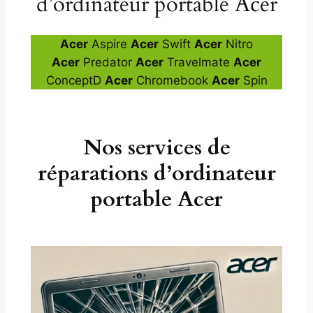
d’ordinateur portable Acer
Acer
Aspire
Acer
Swift
Acer
Nitro
Acer
Predator
Acer
Travelmate
Acer
ConceptD
Acer
Chromebook
Acer
Spin
Nos services de
réparations d’ordinateur
portable Acer