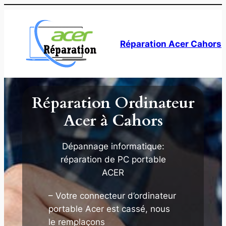
Aller
au
contenu
Réparation Acer Cahors
Réparation Ordinateur
Acer à Cahors
Dépannage informatique:
réparation de PC portable
ACER
– Votre connecteur d’ordinateur
portable Acer est cassé, nous
le remplaçons