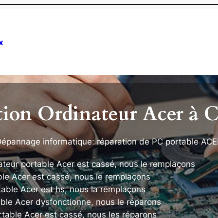
x
tion Ordinateur Acer à 
épannage informatique: réparation de PC portable AC
ateur portable Acer est cassé, nous le remplaçons
ble Acer est cassé, nous le remplaçons
table Acer est hs, nous la remplaçons
able Acer dysfonctionne, nous le réparons
table Acer est cassé, nous les réparons