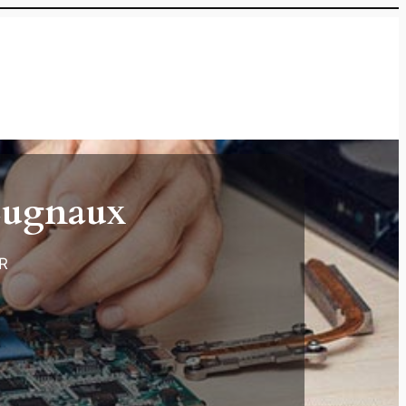
Cugnaux
ER