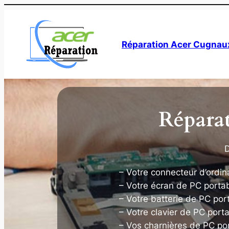
Aller
au
contenu
Réparation Acer Cugnau
Répara
D
– Votre connecteur d’ordin
– Votre écran de PC porta
– Votre batterie de PC por
– Votre clavier de PC port
– Vos charnières de PC por