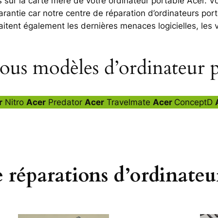
ur la carte mère de votre ordinateur portable Acer. Vo
arantie car notre centre de réparation d’ordinateurs por
itent également les dernières menaces logicielles, les vi
ous modèles d’ordinateur 
r
Nitro
Acer
Predator
Acer
Travelmate
Acer
ConceptD
e réparations d’ordinateu