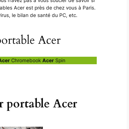
us n’avez pas à vous soucier de savoir si
tables Acer est près de chez vous à Paris.
rus, le bilan de santé du PC, etc.
portable Acer
Acer
Chromebook
Acer
Spin
r portable Acer