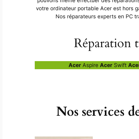
pouvons même effectuer des réparations s
votre ordinateur portable Acer est hors g
Nos réparateurs experts en PC tra
Réparation t
Acer
Aspire
Acer
Swift
Ace
Nos services d