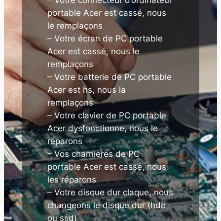
portable Acer est cassé, nous
le remplaçons
– Votre écran de PC portable
Acer est cassé, nous le
remplaçons
– Votre batterie de PC portable
Acer est hs, nous la
remplaçons
– Votre clavier de PC portable
Acer dysfonctionne, nous le
réparons
– Vos charnières de PC
portable Acer est cassé, nous
les réparons
– Votre disque dur claque, nous
changeons le disque dur (hdd
ou ssd)