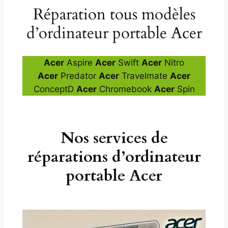
Réparation tous modèles
d’ordinateur portable Acer
Acer
Aspire
Acer
Swift
Acer
Nitro
Acer
Predator
Acer
Travelmate
Acer
ConceptD
Acer
Chromebook
Acer
Spin
Nos services de
réparations d’ordinateur
portable Acer