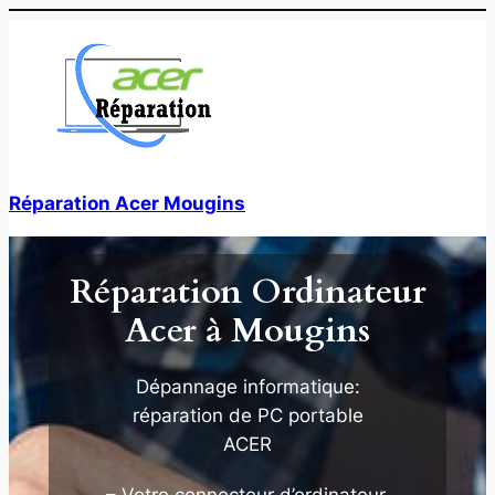
Aller
au
contenu
Réparation Acer Mougins
Réparation Ordinateur
Acer à Mougins
Dépannage informatique:
réparation de PC portable
ACER
– Votre connecteur d’ordinateur