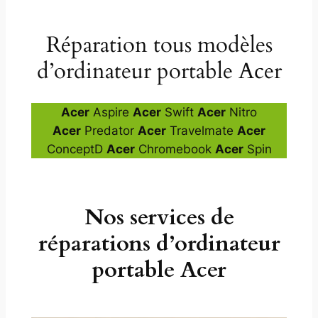
Réparation tous modèles
d’ordinateur portable Acer
Acer
Aspire
Acer
Swift
Acer
Nitro
Acer
Predator
Acer
Travelmate
Acer
ConceptD
Acer
Chromebook
Acer
Spin
Nos services de
réparations d’ordinateur
portable Acer