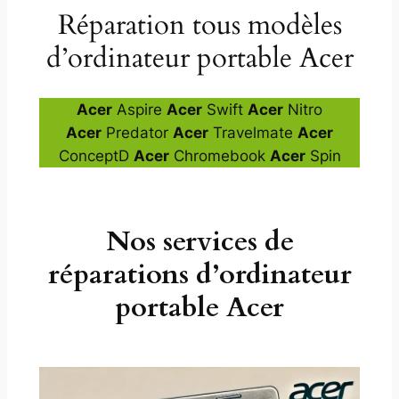
Réparation tous modèles
d’ordinateur portable Acer
Acer
Aspire
Acer
Swift
Acer
Nitro
Acer
Predator
Acer
Travelmate
Acer
ConceptD
Acer
Chromebook
Acer
Spin
Nos services de
réparations d’ordinateur
portable Acer