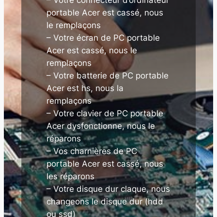
portable Acer est cassé, nous
le remplaçons
– Votre écran de PC portable
Acer est cassé, nous le
remplaçons
– Votre batterie de PC portable
Acer est hs, nous la
remplaçons
– Votre clavier de PC portable
Acer dysfonctionne, nous le
réparons
– Vos charnières de PC
portable Acer est cassé, nous
les réparons
– Votre disque dur claque, nous
changeons le disque dur (hdd
ou ssd)