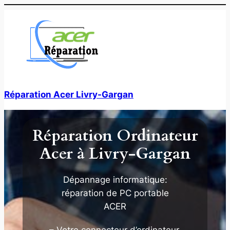
Aller
au
contenu
Réparation Acer Livry-Gargan
Réparation Ordinateur
Acer à Livry-Gargan
Dépannage informatique:
réparation de PC portable
ACER
– Votre connecteur d’ordinateur