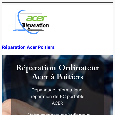
Aller
au
contenu
Réparation Acer Poitiers
Réparation Ordinateur
Acer à Poitiers
Dépannage informatique:
réparation de PC portable
ACER
– Votre connecteur d’ordinateur