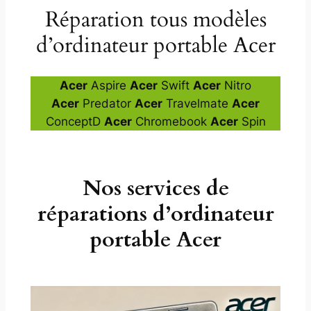
Réparation tous modèles
d’ordinateur portable Acer
Acer
Aspire
Acer
Swift
Acer
Nitro
Acer
Predator
Acer
Travelmate
Acer
ConceptD
Acer
Chromebook
Acer
Spin
Nos services de
réparations d’ordinateur
portable Acer