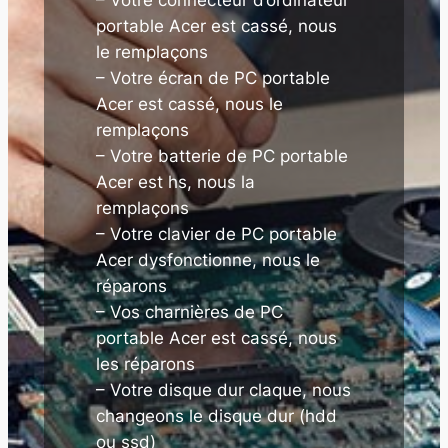
portable Acer est cassé, nous
le remplaçons
– Votre écran de PC portable
Acer est cassé, nous le
remplaçons
– Votre batterie de PC portable
Acer est hs, nous la
remplaçons
– Votre clavier de PC portable
Acer dysfonctionne, nous le
réparons
– Vos charnières de PC
portable Acer est cassé, nous
les réparons
– Votre disque dur claque, nous
changeons le disque dur (hdd
ou ssd)